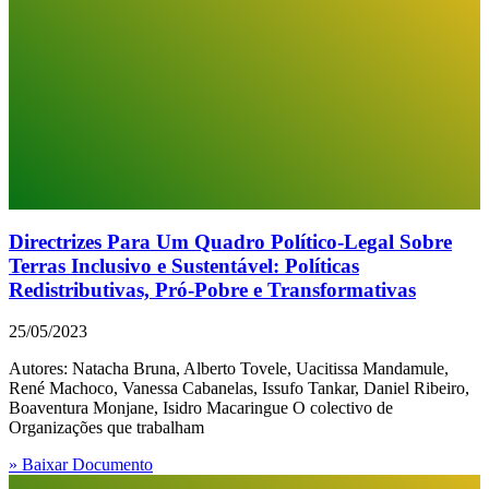
Directrizes Para Um Quadro Político-Legal Sobre
Terras Inclusivo e Sustentável: Políticas
Redistributivas, Pró-Pobre e Transformativas
25/05/2023
Autores: Natacha Bruna, Alberto Tovele, Uacitissa Mandamule,
René Machoco, Vanessa Cabanelas, Issufo Tankar, Daniel Ribeiro,
Boaventura Monjane, Isidro Macaringue O colectivo de
Organizações que trabalham
» Baixar Documento