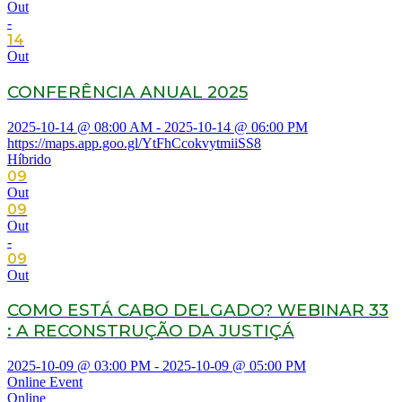
Out
-
14
Out
CONFERÊNCIA ANUAL 2025
2025-10-14 @ 08:00 AM - 2025-10-14 @ 06:00 PM
https://maps.app.goo.gl/YtFhCcokvytmiiSS8
Híbrido
09
Out
09
Out
-
09
Out
COMO ESTÁ CABO DELGADO? WEBINAR 33
: A RECONSTRUÇÃO DA JUSTIÇÁ
2025-10-09 @ 03:00 PM - 2025-10-09 @ 05:00 PM
Online Event
Online