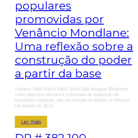
populares
promovidas por
Venâncio Mondlane:
Uma reflexão sobre a
construção do poder
a partir da base
Autores: João Feijó e Rita Chiúre Este destaque Rural tem
como objectivo descrever o processo de realização de
escrutínios eleitorais, que decorreram no distrito de Moatize
em Janeiro de 2025,
Ler mais
DR
# 382 100