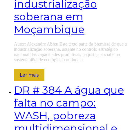
industrialização
soberana em
Moçambique
Autor: Alexandre Abreu Este texto parte da premissa de que a
industrialização soberana, assente no controlo estratégico
nacional das capacidades produtivas, na justiça social e na
sustentabilidade ecológica, continua a
Ler mais
DR
# 384 A água que
falta no campo:
WASH, pobreza
multidimensional e