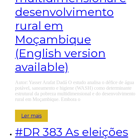
desenvolvimento
rural em
Moçambique
(English version
available)
Autor: Yasser Arafat Dadá O estudo analisa o défice de água
potável, saneamento e higiene (WASH) como determinante
estrutural da pobreza multidimensional e do desenvolvimento
rural em Moçambique. Embora o
Ler mais
#DR
383 As eleições