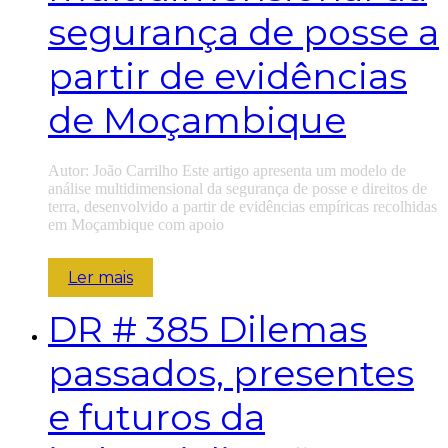
segurança de posse a
partir de evidências
de Moçambique
Autor: João Carrilho Este artigo apresenta um modelo de
análise multidimensional da segurança de posse e direitos de
terra, desenvolvido a partir de evidências empíricas recolhidas
em Moçambique com apoio
Ler mais
DR
# 385 Dilemas
passados, presentes
e futuros da