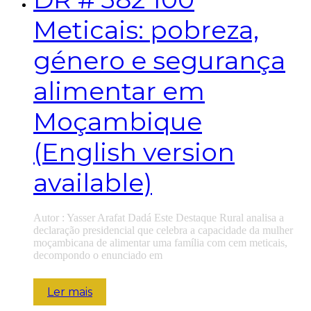
Meticais: pobreza,
género e segurança
alimentar em
Moçambique
(English version
available)
Autor : Yasser Arafat Dadá Este Destaque Rural analisa a
declaração presidencial que celebra a capacidade da mulher
moçambicana de alimentar uma família com cem meticais,
decompondo o enunciado em
Ler mais