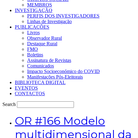
MEMBROS
INVESTIGAÇÃO
PERFIS DOS INVESTIGADORES
Linhas de Investigação
PUBLICAÇÕES
Livros
Observador Rural
Destaque Rural
FMO
Boletins
Assinatura de Revistas
Comunicados
Impacto Socioeconómico do COVID
Manifestações Pós-Eleitorais
BIBLIOTECA DIGITAL
EVENTOS
CONTACTOS
Search
OR
#166 Modelo
multidimensional da