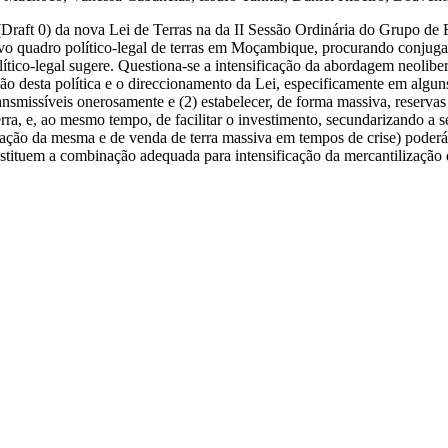
 (Draft 0) da nova Lei de Terras na da II Sessão Ordinária do Grupo de
ovo quadro político-legal de terras em Moçambique, procurando conjugar
tico-legal sugere. Questiona-se a intensificação da abordagem neoliber
ão desta política e o direccionamento da Lei, especificamente em algu
a transmissíveis onerosamente e (2) estabelecer, de forma massiva, rese
erra, e, ao mesmo tempo, de facilitar o investimento, secundarizando a
ização da mesma e de venda de terra massiva em tempos de crise) poderá 
nstituem a combinação adequada para intensificação da mercantilização d