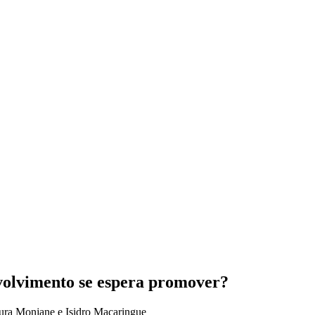
nvolvimento se espera promover?
ura Monjane e Isidro Macaringue