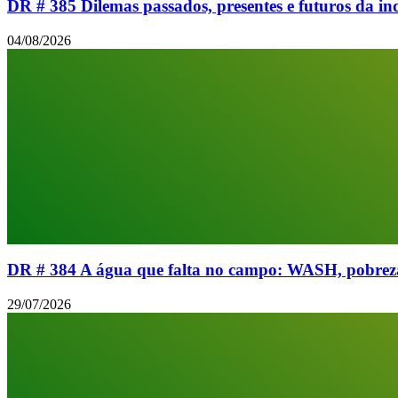
DR # 385 Dilemas passados, presentes e futuros da 
04/08/2026
DR # 384 A água que falta no campo: WASH, pobreza 
29/07/2026