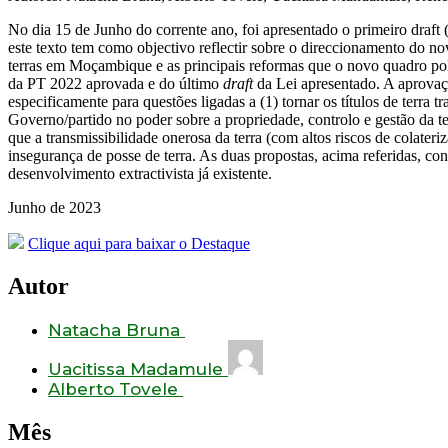
No dia 15 de Junho do corrente ano, foi apresentado o primeiro draft
este texto tem como objectivo reflectir sobre o direccionamento do n
terras em Moçambique e as principais reformas que o novo quadro polí
da PT 2022 aprovada e do último
draft
da Lei apresentado. A aprovaç
especificamente para questões ligadas a (1) tornar os títulos de terr
Governo/partido no poder sobre a propriedade, controlo e gestão da t
que a transmissibilidade onerosa da terra (com altos riscos de colater
insegurança de posse de terra. As duas propostas, acima referidas, co
desenvolvimento extractivista já existente.
Junho de 2023
Clique aqui para baixar o Destaque
Autor
Natacha Bruna
Uacitissa Madamule
Alberto Tovele
Mês