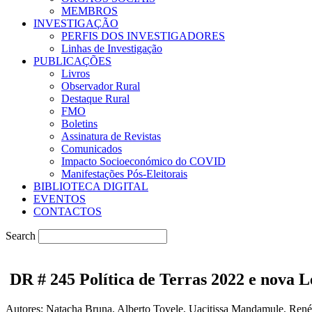
MEMBROS
INVESTIGAÇÃO
PERFIS DOS INVESTIGADORES
Linhas de Investigação
PUBLICAÇÕES
Livros
Observador Rural
Destaque Rural
FMO
Boletins
Assinatura de Revistas
Comunicados
Impacto Socioeconómico do COVID
Manifestações Pós-Eleitorais
BIBLIOTECA DIGITAL
EVENTOS
CONTACTOS
Search
DR # 245 Política de Terras 2022 e nova L
Autores: Natacha Bruna, Alberto Tovele, Uacitissa Mandamule, René