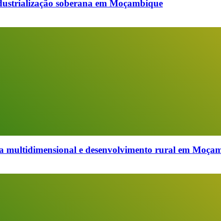
industrialização soberana em Moçambique
multidimensional e desenvolvimento rural em Moçambi