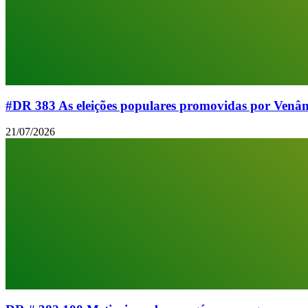
#DR 383 As eleições populares promovidas por Venân
21/07/2026