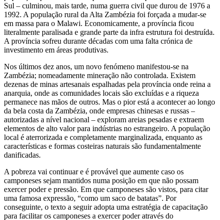
Sul – culminou, mais tarde, numa guerra civil que durou de 1976 a
1992. A população rural da Alta Zambézia foi forçada a mudar-se
em massa para o Malawi. Economicamente, a província ficou
literalmente paralisada e grande parte da infra estrutura foi destruída.
A província sofreu durante décadas com uma falta crónica de
investimento em áreas produtivas.
Nos últimos dez anos, um novo fenómeno manifestou-se na
Zambézia; nomeadamente mineração não controlada. Existem
dezenas de minas artesanais espalhadas pela província onde reina a
anarquia, onde as comunidades locais são excluídas e a riqueza
permanece nas mãos de outros. Mas o pior está a acontecer ao longo
da bela costa da Zambézia, onde empresas chinesas e russas –
autorizadas a nível nacional – exploram areias pesadas e extraem
elementos de alto valor para indústrias no estrangeiro. A população
local é aterrorizada e completamente marginalizada, enquanto as
características e formas costeiras naturais são fundamentalmente
danificadas.
A pobreza vai continuar e é provável que aumente caso os
camponeses sejam mantidos numa posição em que não possam
exercer poder e pressão. Em que camponeses são vistos, para citar
uma famosa expressão, “como um saco de batatas”. Por
conseguinte, o texto a seguir adopta uma estratégia de capacitação
para facilitar os camponeses a exercer poder através do