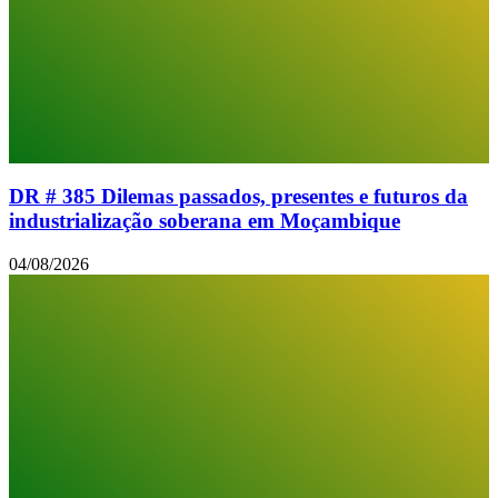
DR # 385 Dilemas passados, presentes e futuros da
industrialização soberana em Moçambique
04/08/2026