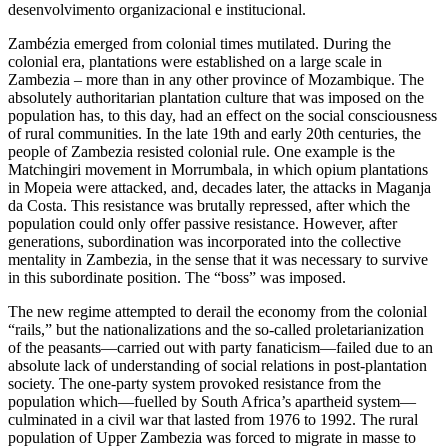
desenvolvimento organizacional e institucional.
Zambézia emerged from colonial times mutilated. During the
colonial era, plantations were established on a large scale in
Zambezia – more than in any other province of Mozambique. The
absolutely authoritarian plantation culture that was imposed on the
population has, to this day, had an effect on the social consciousness
of rural communities. In the late 19th and early 20th centuries, the
people of Zambezia resisted colonial rule. One example is the
Matchingiri movement in Morrumbala, in which opium plantations
in Mopeia were attacked, and, decades later, the attacks in Maganja
da Costa. This resistance was brutally repressed, after which the
population could only offer passive resistance. However, after
generations, subordination was incorporated into the collective
mentality in Zambezia, in the sense that it was necessary to survive
in this subordinate position. The “boss” was imposed.
The new regime attempted to derail the economy from the colonial
“rails,” but the nationalizations and the so-called proletarianization
of the peasants—carried out with party fanaticism—failed due to an
absolute lack of understanding of social relations in post-plantation
society. The one-party system provoked resistance from the
population which—fuelled by South Africa’s apartheid system—
culminated in a civil war that lasted from 1976 to 1992. The rural
population of Upper Zambezia was forced to migrate in masse to