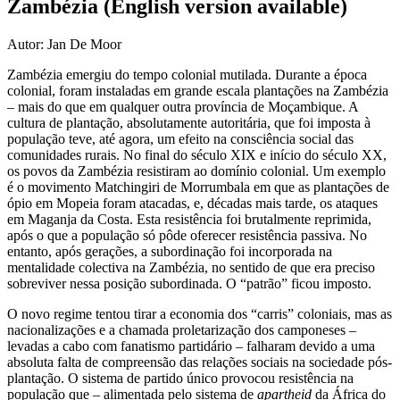
Zambézia (English version available)
Autor: Jan De Moor
Zambézia emergiu do tempo colonial mutilada. Durante a época
colonial, foram instaladas em grande escala plantações na Zambézia
– mais do que em qualquer outra província de Moçambique. A
cultura de plantação, absolutamente autoritária, que foi imposta à
população teve, até agora, um efeito na consciência social das
comunidades rurais. No final do século XIX e início do século XX,
os povos da Zambézia resistiram ao domínio colonial. Um exemplo
é o movimento Matchingiri de Morrumbala em que as plantações de
ópio em Mopeia foram atacadas, e, décadas mais tarde, os ataques
em Maganja da Costa. Esta resistência foi brutalmente reprimida,
após o que a população só pôde oferecer resistência passiva. No
entanto, após gerações, a subordinação foi incorporada na
mentalidade colectiva na Zambézia, no sentido de que era preciso
sobreviver nessa posição subordinada. O “patrão” ficou imposto.
O novo regime tentou tirar a economia dos “carris” coloniais, mas as
nacionalizações e a chamada proletarização dos camponeses –
levadas a cabo com fanatismo partidário – falharam devido a uma
absoluta falta de compreensão das relações sociais na sociedade pós-
plantação. O sistema de partido único provocou resistência na
população que – alimentada pelo sistema de
apartheid
da África do