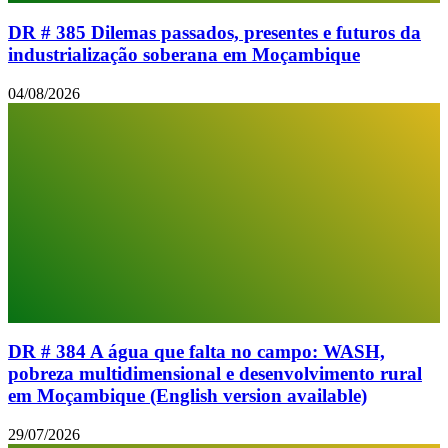
DR # 385 Dilemas passados, presentes e futuros da
industrialização soberana em Moçambique
04/08/2026
DR # 384 A água que falta no campo: WASH,
pobreza multidimensional e desenvolvimento rural
em Moçambique (English version available)
29/07/2026