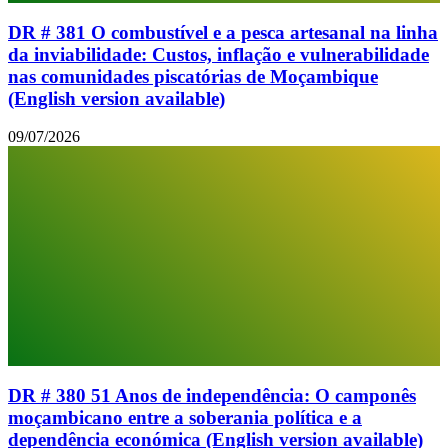
DR # 381 O combustível e a pesca artesanal na linha
da inviabilidade: Custos, inflação e vulnerabilidade
nas comunidades piscatórias de Moçambique
(English version available)
09/07/2026
DR # 380 51 Anos de independência: O camponês
moçambicano entre a soberania política e a
dependência económica (English version available)