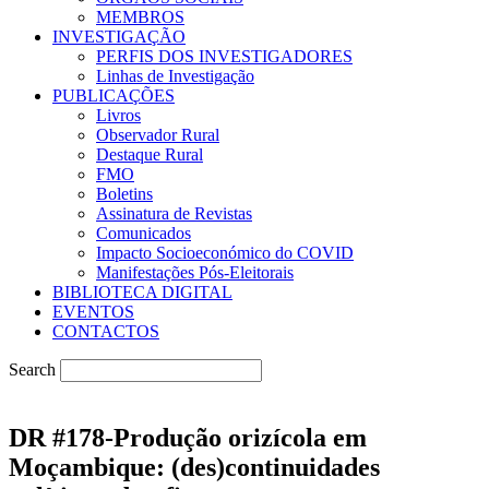
MEMBROS
INVESTIGAÇÃO
PERFIS DOS INVESTIGADORES
Linhas de Investigação
PUBLICAÇÕES
Livros
Observador Rural
Destaque Rural
FMO
Boletins
Assinatura de Revistas
Comunicados
Impacto Socioeconómico do COVID
Manifestações Pós-Eleitorais
BIBLIOTECA DIGITAL
EVENTOS
CONTACTOS
Search
DR #178-Produção orizícola em
Moçambique: (des)continuidades