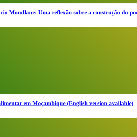
cio Mondlane: Uma reflexão sobre a construção do pod
alimentar em Moçambique (English version available)