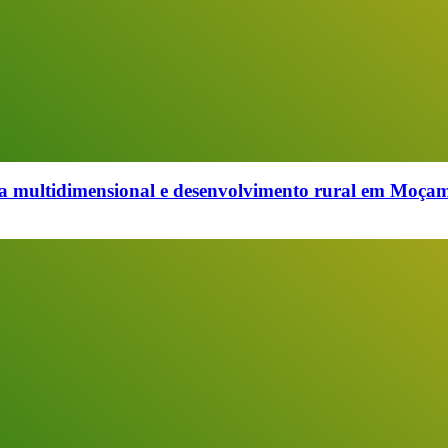
multidimensional e desenvolvimento rural em Moçambi