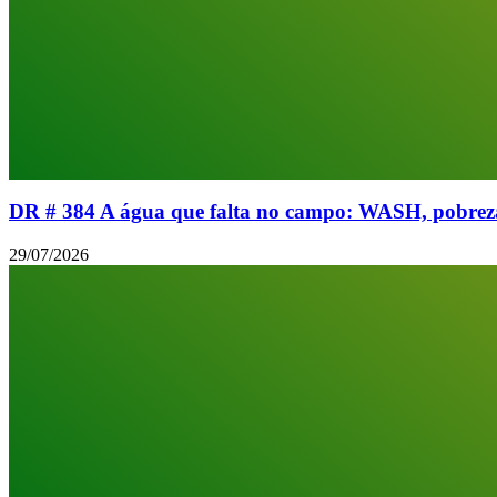
DR # 384 A água que falta no campo: WASH, pobreza 
29/07/2026