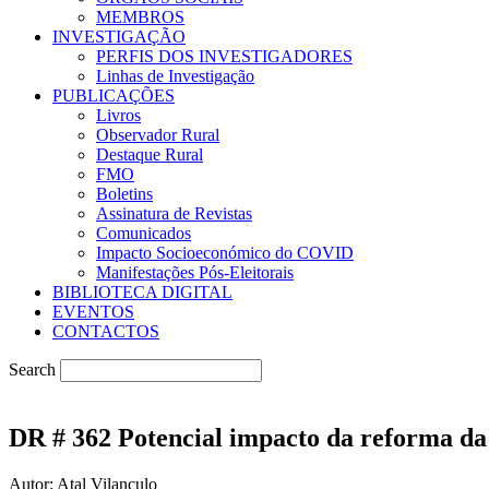
MEMBROS
INVESTIGAÇÃO
PERFIS DOS INVESTIGADORES
Linhas de Investigação
PUBLICAÇÕES
Livros
Observador Rural
Destaque Rural
FMO
Boletins
Assinatura de Revistas
Comunicados
Impacto Socioeconómico do COVID
Manifestações Pós-Eleitorais
BIBLIOTECA DIGITAL
EVENTOS
CONTACTOS
Search
DR # 362 Potencial impacto da reforma da l
Autor: Atal Vilanculo