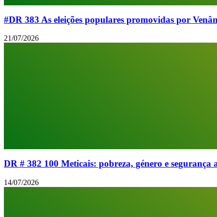
#DR 383 As eleições populares promovidas por Venân
21/07/2026
DR # 382 100 Meticais: pobreza, género e segurança 
14/07/2026