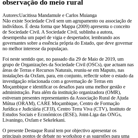
observação do meio rural
Autores:Uacitissa Mandamule e Carlos Muianga
Não existe Sociedade Civil sem um agrupamento ou associação de
indivíduos. É desta forma que Mappa (2009) apresenta o conceito
de Sociedade Civil. A Sociedade Civil, sublinha a autora,
desempenha um papel de vigia e despertador, lembrando aos
governantes sobre a essência própria do Estado, que deve governar
no melhor interesse da populaçao.
Foi neste sentido que, no passado dia 29 de Maio de 2019, um
grupo de Organizações da Sociedade Civil (OSCs), que actuam nas
áreas de Terras e Recursos Naturais, reuniu-se em Maputo, nas
instalações da Oxfam, para, em conjunto, reflectir sobre o estado da
investigação relacionada com a governação de Terras em
Moçambique e identificar os desafios para uma melhor gestão e
administração. Para além da instituição organizadora (OMR),
estiveram presentes representantes da Associação Rural de Ajuda
Mútua (ORAM), CARE Moçambique, Centro de Formação
Jurídica e Judiciária (CFJJ), Centro Terra Viva (CTV), Instituto de
Estudos Sociais e Económicos (IESE), Joint-Liga das ONGs,
Livaningo, Oxfam e Sekelekani.
O presente Destaque Rural tem por objectivo apresentar os
principais pontos de debate no workshop e as sugestões para uma