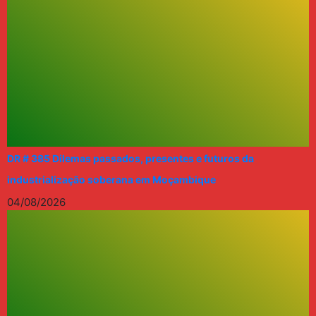
DR # 385 Dilemas passados, presentes e futuros da
industrialização soberana em Moçambique
04/08/2026