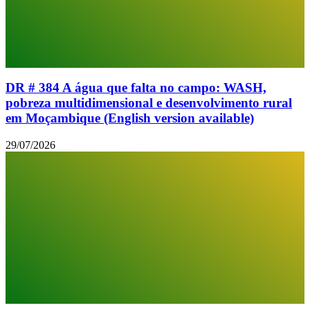
DR # 384 A água que falta no campo: WASH,
pobreza multidimensional e desenvolvimento rural
em Moçambique (English version available)
29/07/2026