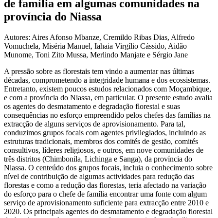
de família em algumas comunidades na
província do Niassa
Autores: Aires Afonso Mbanze, Cremildo Ribas Dias, Alfredo
Vomuchela, Miséria Manuel, Iahaia Virgílio Cássido, Aidão
Munome, Toni Zito Mussa, Merlindo Manjate e Sérgio Jane
A pressão sobre as florestais tem vindo a aumentar nas últimas
décadas, comprometendo a integridade humana e dos ecossistemas.
Entretanto, existem poucos estudos relacionados com Moçambique,
e com a província do Niassa, em particular. O presente estudo avalia
os agentes do desmatamento e degradação florestal e suas
consequências no esforço empreendido pelos chefes das famílias na
extracção de alguns serviços de aprovisionamento. Para tal,
conduzimos grupos focais com agentes privilegiados, incluindo as
estruturas tradicionais, membros dos comités de gestão, comités
consultivos, líderes religiosos, e outros, em nove comunidades de
três distritos (Chimbonila, Lichinga e Sanga), da província do
Niassa. O centeúdo dos grupos focais, incluia o conhecimento sobre
nível de contribuição de algumas actividades para redução das
florestas e como a redução das florestas, teria afectado na variação
do esforço para o chefe de família encontrar uma fonte com algum
serviço de aprovisionamento suficiente para extracção entre 2010 e
2020. Os principais agentes do desmatamento e degradação florestal