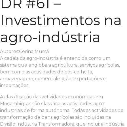
DR #61 –
Investimentos na
agro-indústria
Autores:Cerina Mussá
A cadeia da agro-indústria é entendida como um
sistema que engloba a agricultura, serviços agrícolas,
bem como as actividades de pós-colheita,
armazenagem, comercialização, exportações e
importações.
A classificação das actividades económicas em
Moçambique não classifica as actividades agro-
industriais de forma autónoma. Todas as actividades de
transformação de bens agrícolas são incluídas na
Divisão Indústria Transformadora, que inclui: a indústria