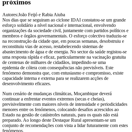
próximos
Autores:João Feijó e Rabia Aiuba
Nos dias que se seguiram ao ciclone IDAI constatou-se um grande
esforço solidário a nível nacional e internacional, envolvendo
organizações da sociedade civil, juntamente com partidos políticos e
membros e órgãos governamentais. O esforço colectivo traduziu-se
na reconstrução da cidade que, em poucas semanas, desobstruiu e
reconstituiu vias de acesso, restabelecendo sistemas de
abastecimento de água e de energia. No sector da saúde registou-se
uma resposta rápida e eficaz, particularmente na vacinação gratuita
de centenas de milhares de cidadãos, impedindo-se uma
epidemia de cólera com consequências não previsíveis. Este
fenómeno demonstra que, com entusiasmo e compromisso, existe
capacidade interna e externa para se realizarem acções de
desenvolvimento eficazes.
Num cenário de mudanças climáticas, Moçambique deverá
continuar a enfrentar eventos extremos (secas e cheias),
previsivelmente com maiores níveis de intensidade e periodicidades
menores entre os fenómenos, colocando desafios acrescidos ao
Estado na gestão de catástrofes naturais, para os quais não está
preparado. Ao longo deste Destaque Rural apresentam-se um
conjunto de recomendações com vista a lidar futuramente com estes
fenómenos.