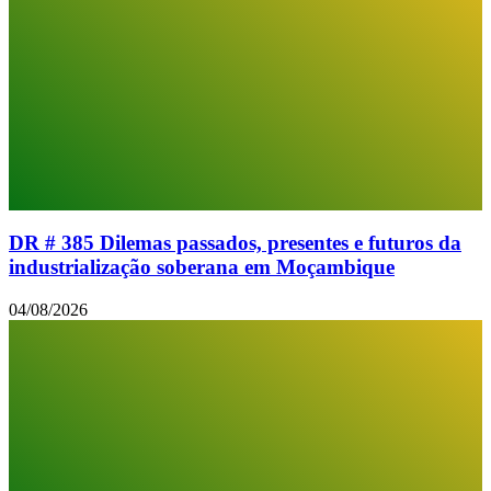
DR # 385 Dilemas passados, presentes e futuros da
industrialização soberana em Moçambique
04/08/2026