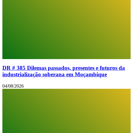
DR # 385 Dilemas passados, presentes e futuros da
industrialização soberana em Moçambique
04/08/2026