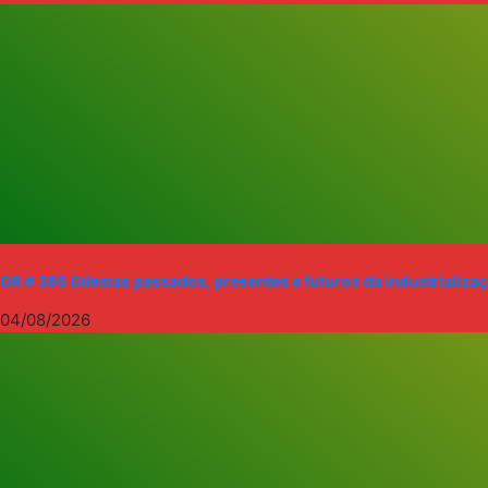
DR # 385 Dilemas passados, presentes e futuros da industriali
04/08/2026