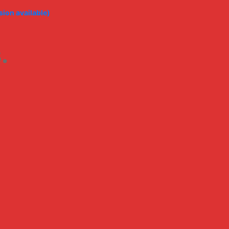
ion available)
.