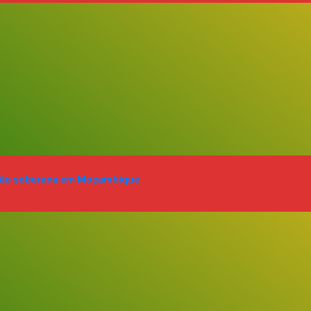
zação soberana em Moçambique