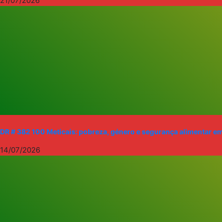
21/07/2026
DR # 382 100 Meticais: pobreza, género e segurança alimentar e
14/07/2026