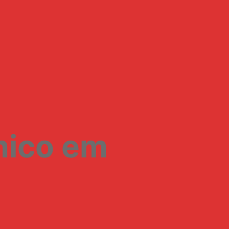
mico em
e