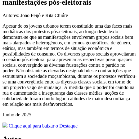
manifestações pós-eleitorais
Autores: João Feijó e Rita Chiúre
Apesar de os jovens urbanos terem constituído uma das faces mais
mediáticas dos protestos pós-eleitorais, ao longo deste texto
demonstra-se que as manifestações envolveram grupos sociais bem
mais alargados e heterogéneos, em termos geográficos, de género,
etários, mas também em termos de situação económica e
possibilidades de consumo. Os diversos grupos sociais aproveitaram
o cenário pós-eleitoral para apresentar as respectivas preocupações
sociais, convergindo as diversas frustrações contra o partido no
poder. Não obstante as elevadas desigualdades e contradições que
estruturam a sociedade moçambicana, durante os protestos verificou-
se uma convergência entre as diversas classes sociais, em torno de
um projecto vago de mudança. À medida que o poder foi caindo na
rua e aumentando a insegurança das classes médias, acções de
solidariedade foram dando lugar a atitudes de maior desconfiança
em relação aos mais desfavorecidos.
Junho de 2025
Clique aqui para baixar o Destaque
Autor