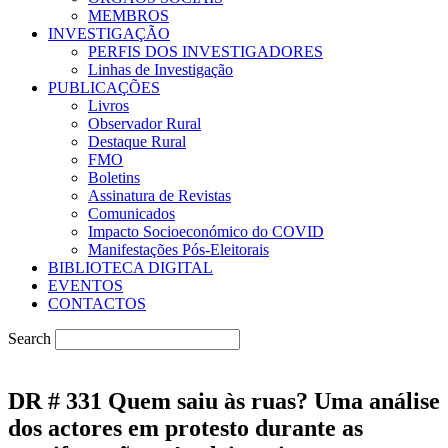
MEMBROS
INVESTIGAÇÃO
PERFIS DOS INVESTIGADORES
Linhas de Investigação
PUBLICAÇÕES
Livros
Observador Rural
Destaque Rural
FMO
Boletins
Assinatura de Revistas
Comunicados
Impacto Socioeconómico do COVID
Manifestações Pós-Eleitorais
BIBLIOTECA DIGITAL
EVENTOS
CONTACTOS
Search
DR # 331 Quem saiu às ruas? Uma análise
dos actores em protesto durante as