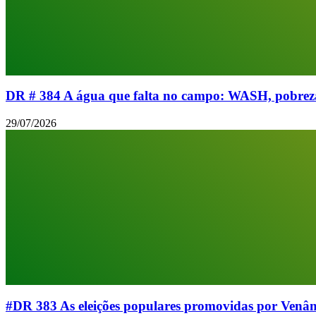
DR # 384 A água que falta no campo: WASH, pobreza 
29/07/2026
#DR 383 As eleições populares promovidas por Venân