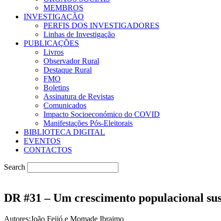
MEMBROS
INVESTIGAÇÃO
PERFIS DOS INVESTIGADORES
Linhas de Investigação
PUBLICAÇÕES
Livros
Observador Rural
Destaque Rural
FMO
Boletins
Assinatura de Revistas
Comunicados
Impacto Socioeconómico do COVID
Manifestações Pós-Eleitorais
BIBLIOTECA DIGITAL
EVENTOS
CONTACTOS
Search
DR #31 – Um crescimento populacional sus
Autores:João Feijó e Momade Ibraimo