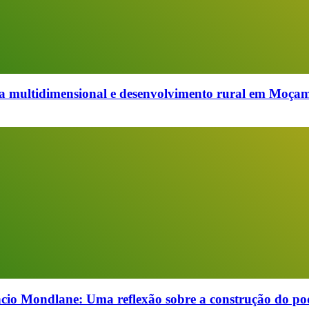
multidimensional e desenvolvimento rural em Moçambi
cio Mondlane: Uma reflexão sobre a construção do pod