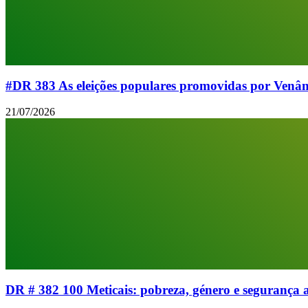
#DR 383 As eleições populares promovidas por Venân
21/07/2026
DR # 382 100 Meticais: pobreza, género e segurança 