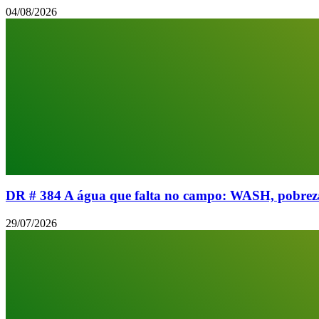
04/08/2026
DR # 384 A água que falta no campo: WASH, pobreza 
29/07/2026