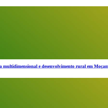
multidimensional e desenvolvimento rural em Moçambi