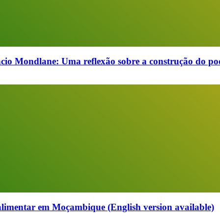
cio Mondlane: Uma reflexão sobre a construção do pod
alimentar em Moçambique (English version available)