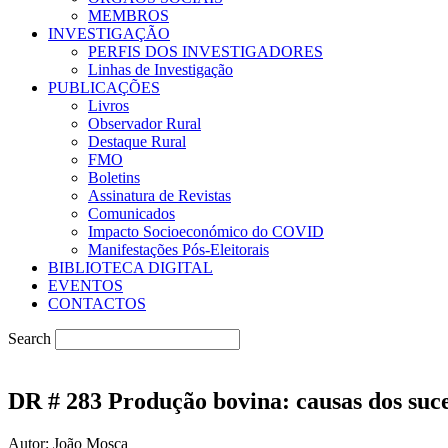
MEMBROS
INVESTIGAÇÃO
PERFIS DOS INVESTIGADORES
Linhas de Investigação
PUBLICAÇÕES
Livros
Observador Rural
Destaque Rural
FMO
Boletins
Assinatura de Revistas
Comunicados
Impacto Socioeconómico do COVID
Manifestações Pós-Eleitorais
BIBLIOTECA DIGITAL
EVENTOS
CONTACTOS
Search
DR # 283 Produção bovina: causas dos suce
Autor: João Mosca