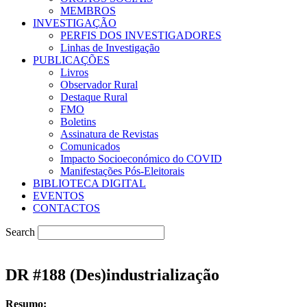
MEMBROS
INVESTIGAÇÃO
PERFIS DOS INVESTIGADORES
Linhas de Investigação
PUBLICAÇÕES
Livros
Observador Rural
Destaque Rural
FMO
Boletins
Assinatura de Revistas
Comunicados
Impacto Socioeconómico do COVID
Manifestações Pós-Eleitorais
BIBLIOTECA DIGITAL
EVENTOS
CONTACTOS
Search
DR #188 (Des)industrialização
Resumo: