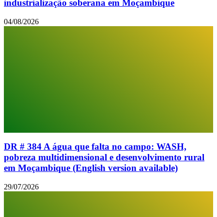
industrialização soberana em Moçambique
04/08/2026
DR # 384 A água que falta no campo: WASH,
pobreza multidimensional e desenvolvimento rural
em Moçambique (English version available)
29/07/2026