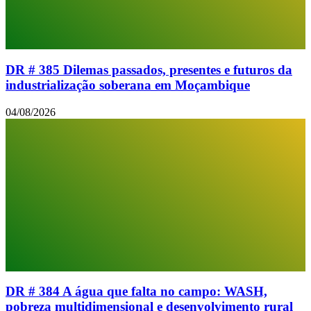
DR # 385 Dilemas passados, presentes e futuros da
industrialização soberana em Moçambique
04/08/2026
DR # 384 A água que falta no campo: WASH,
pobreza multidimensional e desenvolvimento rural