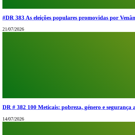
#DR 383 As eleições populares promovidas por Venân
21/07/2026
DR # 382 100 Meticais: pobreza, género e segurança 
14/07/2026