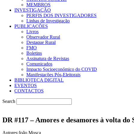
MEMBROS
INVESTIGAÇÃO
PERFIS DOS INVESTIGADORES
Linhas de Investigação
PUBLICAÇÕES
Livros
Observador Rural
Destaque Rural
FMO
Boletins
Assinatura de Revistas
Comunicados
Impacto Socioeconómico do COVID
Manifestações Pós-Eleitorais
BIBLIOTECA DIGITAL
EVENTOS
CONTACTOS
Search
DR #117 – Amores e desamores à volta d
Autores:João Mosca