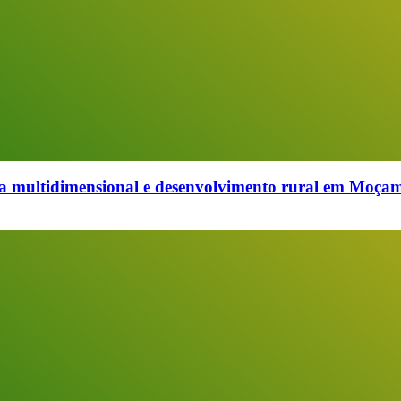
multidimensional e desenvolvimento rural em Moçambi