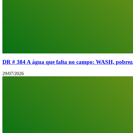
DR # 384 A água que falta no campo: WASH, pobreza 
29/07/2026