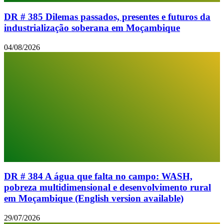
DR # 385 Dilemas passados, presentes e futuros da
industrialização soberana em Moçambique
04/08/2026
DR # 384 A água que falta no campo: WASH,
pobreza multidimensional e desenvolvimento rural
em Moçambique (English version available)
29/07/2026