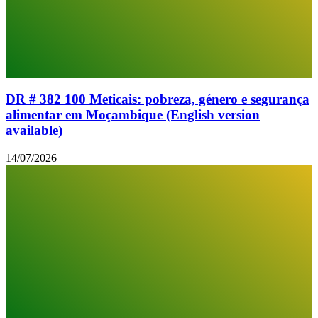
DR # 382 100 Meticais: pobreza, género e segurança
alimentar em Moçambique (English version
available)
14/07/2026