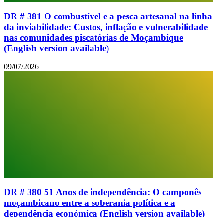
DR # 381 O combustível e a pesca artesanal na linha
da inviabilidade: Custos, inflação e vulnerabilidade
nas comunidades piscatórias de Moçambique
(English version available)
09/07/2026
DR # 380 51 Anos de independência: O camponês
moçambicano entre a soberania política e a
dependência económica (English version available)