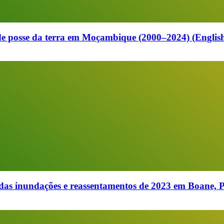
 de posse da terra em Moçambique (2000–2024) (English
 das inundações e reassentamentos de 2023 em Boane,