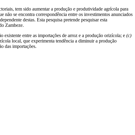
ctoriais, tem sido aumentar a produção e produtividade agrícola para
m que não se encontra correspondência entre os investimentos anunciados
ependente destas. Esta pesquisa pretende pesquisar esta
a do Zambeze.
ão existente entre as importações de arroz e a produção orizícola; e
(c)
ícola local, que experimenta tendência a diminuir a produção
ação das importações.