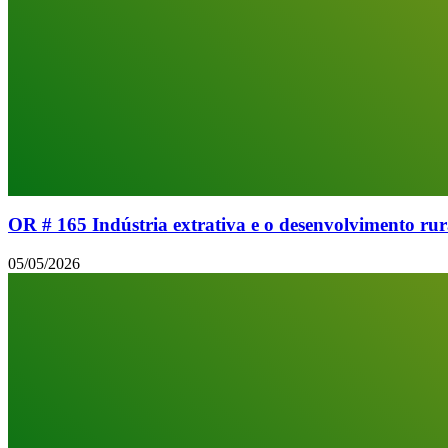
OR # 165 Indústria extrativa e o desenvolvimento rural
05/05/2026