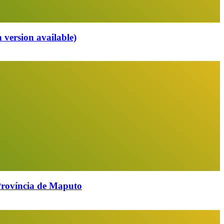
 version available)
 Província de Maputo