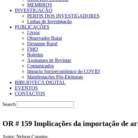
MEMBROS
INVESTIGAÇÃO
PERFIS DOS INVESTIGADORES
Linhas de Investigação
PUBLICAÇÕES
Livros
Observador Rural
Destaque Rural
FMO
Boletins
Assinatura de Revistas
Comunicados
Impacto Socioeconómico do COVID
Manifestações Pós-Eleitorais
BIBLIOTECA DIGITAL
EVENTOS
CONTACTOS
Search
OR # 159 Implicações da importação de ar
Autor: Nelson Capaina