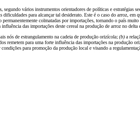
segundo vários instrumentos orientadores de políticas e estratégias se
as dificuldades para alcançar tal desiderato. Este é o caso do arroz, e
ão permanentemente colmatadas por importações, tornando o país muito d
 influência das importações deste cereal na produção de arroz no delt
ais nós de estrangulamento na cadeia de produção orizícola;
(b)
a relaç
dos remetem para uma forte influência das importações na produção oriz
ar condições para promoção da produção local e visando a regulament