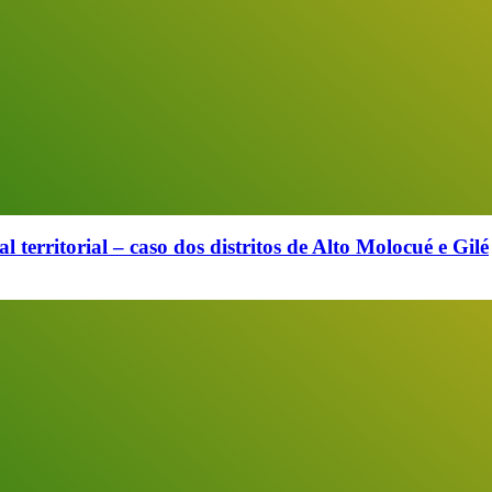
 territorial – caso dos distritos de Alto Molocué e Gilé