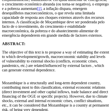
o crescimento económico abranda (ou torna-se negativo), o emprego
e a pobreza aumentam
[1]
, a inflação dispara, emergem
desequilíbrios macroeconómicos, o que revela uma limitada
capacidade de resposta aos choques externos através dos recursos
internos. A classificação de Moçambique deve ser ponderada pelo
facto de o investimento, do crescimento e estabilidade
macroeconómica, da pobreza e do abastecimento alimentar de
emergência dependerem em grande medida de factores externos.
ABSTRACT:
The objective of this text is to propose a way of estimating the extent
to which development/growth, macroeconomic stability and levels
of vulnerability to external shocks (conflicts, economic crises,
pandemics, etc.) are related/influenced by external factors , which
can generate external dependence.
Mozambique is a structurally and long-term dependent country,
contributing most to this classification, external economic relations
(direct investment and other capital inflows, trade balance and direct
financing of the OGE or specific projects). However, due to climate
shocks, external and internal economic crises, conflict situations,
etc., it can be considered that Mozambique is a country at permanent
risk, of being very dependent.