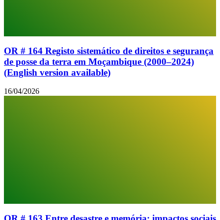
OR # 164 Registo sistemático de direitos e segurança
de posse da terra em Moçambique (2000–2024)
(English version available)
16/04/2026
OR # 163 Entre desastre e memória: impactos sociais