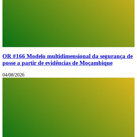
OR #166 Modelo multidimensional da segurança de
posse a partir de evidências de Moçambique
04/08/2026