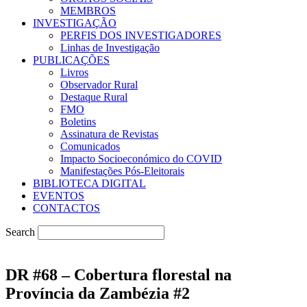
MEMBROS
INVESTIGAÇÃO
PERFIS DOS INVESTIGADORES
Linhas de Investigação
PUBLICAÇÕES
Livros
Observador Rural
Destaque Rural
FMO
Boletins
Assinatura de Revistas
Comunicados
Impacto Socioeconómico do COVID
Manifestações Pós-Eleitorais
BIBLIOTECA DIGITAL
EVENTOS
CONTACTOS
Search
DR #68 – Cobertura florestal na
Província da Zambézia #2