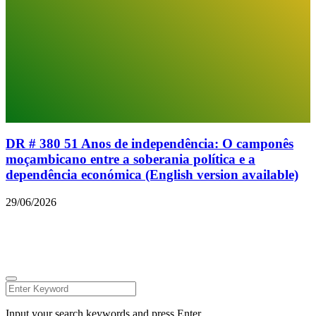
DR # 380 51 Anos de independência: O camponês
moçambicano entre a soberania política e a
dependência económica (English version available)
29/06/2026
© 2026 Todos os direitos reservados.
Facebook
Instagram
Linkedin
Youtube
Twitter
Input your search keywords and press Enter.