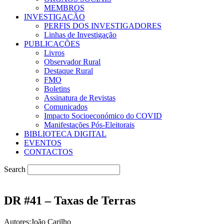
MEMBROS
INVESTIGAÇÃO
PERFIS DOS INVESTIGADORES
Linhas de Investigação
PUBLICAÇÕES
Livros
Observador Rural
Destaque Rural
FMO
Boletins
Assinatura de Revistas
Comunicados
Impacto Socioeconómico do COVID
Manifestações Pós-Eleitorais
BIBLIOTECA DIGITAL
EVENTOS
CONTACTOS
Search
DR #41 – Taxas de Terras
Autores:João Carilho