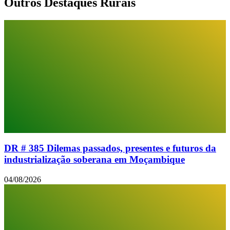
Outros Destaques Rurais
DR # 385 Dilemas passados, presentes e futuros da
industrialização soberana em Moçambique
04/08/2026