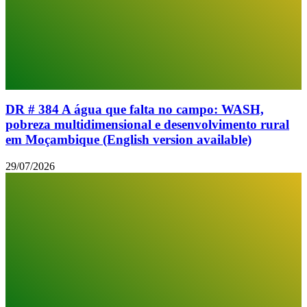
DR # 384 A água que falta no campo: WASH,
pobreza multidimensional e desenvolvimento rural
em Moçambique (English version available)
29/07/2026