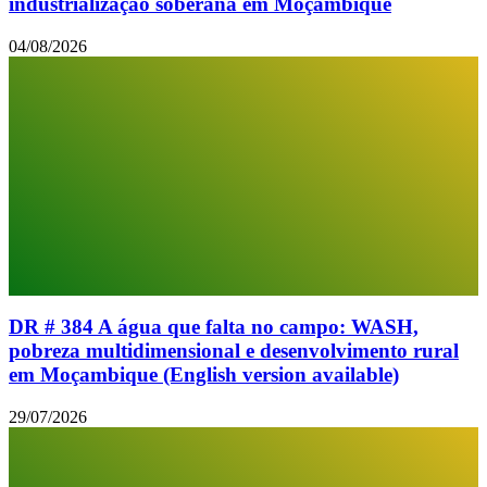
industrialização soberana em Moçambique
04/08/2026
DR # 384 A água que falta no campo: WASH,
pobreza multidimensional e desenvolvimento rural
em Moçambique (English version available)
29/07/2026