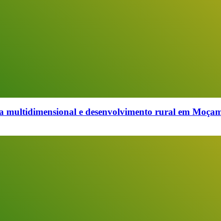
multidimensional e desenvolvimento rural em Moçambi