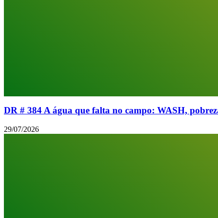
DR # 384 A água que falta no campo: WASH, pobreza 
29/07/2026