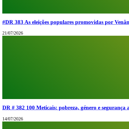
#DR 383 As eleições populares promovidas por Venân
21/07/2026
DR # 382 100 Meticais: pobreza, género e segurança 
14/07/2026