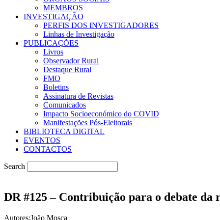
MEMBROS
INVESTIGAÇÃO
PERFIS DOS INVESTIGADORES
Linhas de Investigação
PUBLICAÇÕES
Livros
Observador Rural
Destaque Rural
FMO
Boletins
Assinatura de Revistas
Comunicados
Impacto Socioeconómico do COVID
Manifestações Pós-Eleitorais
BIBLIOTECA DIGITAL
EVENTOS
CONTACTOS
Search
DR #125 – Contribuição para o debate da re
Autores:João Mosca