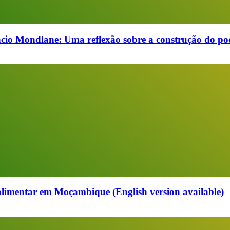
cio Mondlane: Uma reflexão sobre a construção do pod
alimentar em Moçambique (English version available)