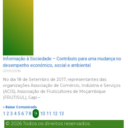
Informação à Sociedade – Contributo para uma mudança no
desempenho económico, social e ambiental
21/09/2018
No dia 18 de Setembro de 2017, representantes das
organizações Associação de Comércio, Indústria e Serviços
(ACIS), Associação de Fruticultores de Moçambique
(FRUTISUL), Gapi –
» Baixar Comunicado
1
2
3
4
5
6
7
8
9
10
11
12
13
© 2026 Todos os direitos reservados.