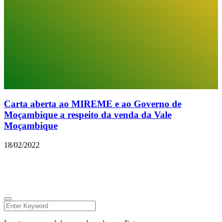
Carta aberta ao MIREME e ao Governo de
Moçambique a respeito da venda da Vale
Moçambique
18/02/2022
© 2026 Todos os direitos reservados.
Facebook
Instagram
Linkedin
Youtube
Twitter