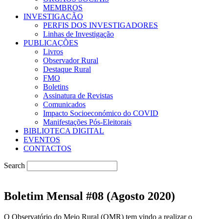
MEMBROS
INVESTIGAÇÃO
PERFIS DOS INVESTIGADORES
Linhas de Investigação
PUBLICAÇÕES
Livros
Observador Rural
Destaque Rural
FMO
Boletins
Assinatura de Revistas
Comunicados
Impacto Socioeconómico do COVID
Manifestações Pós-Eleitorais
BIBLIOTECA DIGITAL
EVENTOS
CONTACTOS
Search
Boletim Mensal #08 (Agosto 2020)
O Observatório do Meio Rural (OMR) tem vindo a realizar o