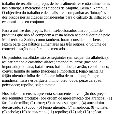
trabalho de recolha de preços de bens alimentares e não alimentares
nos principais mercados das cidades de Maputo, Beira e Nampula.
O objectivo do trabalho é de analisar e acompanhar as flutuações
dos preços nestas cidades consideradas para o cálculo da inflação da
economia no seu conjunto.
Para a análise dos preços, foram seleccionados um conjunto de
produtos que não só compõem a cesta básica nacional definida pelo
Ministério da Saúde, como também, foram considerados bens que
fazem parte dos hábitos alimentares nas três regiões, o volume de
comercialização e a oferta nos mercados.
Os produtos escolhidos são os seguintes (em sequência alfabética):
açúcar branco e castanho; alface; amendoim; arroz (nacional e
importado); banana; batata-reno; batata-doce; carvão; cebola; coco;
couve; farinha de milho (nacional e importada); feijão manteiga;
feijão nhemba; folha de abóbora; folha de mandioca; frango;
mandioca; massa esparguete; milho; óleo; ovos; peixe carapau;
peixe-seco; repolho, sal; e tomate.
Nos boletins mensais apresenta-se somente a evolução dos preços
dos seguintes produtos (por ordem de apresentação dos gráficos): (1)
farinha de milho; (2) arroz; (3) massa esparguete; (4) amendoim
descascado; (5) coco; (6) feijão nhemba; (7) mandioca; (8) tomate;
(9) cebola; (10) batata-reno; (11) repolho; (12) sal; (13) açúcar