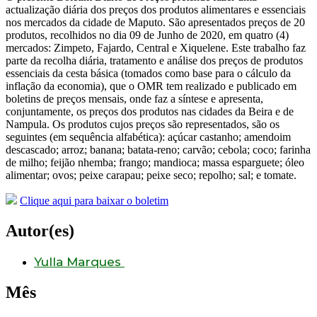
actualização diária dos preços dos produtos alimentares e essenciais
nos mercados da cidade de Maputo. São apresentados preços de 20
produtos, recolhidos no dia 09 de Junho de 2020, em quatro (4)
mercados: Zimpeto, Fajardo, Central e Xiquelene. Este trabalho faz
parte da recolha diária, tratamento e análise dos preços de produtos
essenciais da cesta básica (tomados como base para o cálculo da
inflação da economia), que o OMR tem realizado e publicado em
boletins de preços mensais, onde faz a síntese e apresenta,
conjuntamente, os preços dos produtos nas cidades da Beira e de
Nampula. Os produtos cujos preços são representados, são os
seguintes (em sequência alfabética): açúcar castanho; amendoim
descascado; arroz; banana; batata-reno; carvão; cebola; coco; farinha
de milho; feijão nhemba; frango; mandioca; massa esparguete; óleo
alimentar; ovos; peixe carapau; peixe seco; repolho; sal; e tomate.
Clique aqui para baixar o boletim
Autor(es)
Yulla Marques
Mês