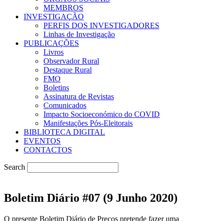
MEMBROS
INVESTIGAÇÃO
PERFIS DOS INVESTIGADORES
Linhas de Investigação
PUBLICAÇÕES
Livros
Observador Rural
Destaque Rural
FMO
Boletins
Assinatura de Revistas
Comunicados
Impacto Socioeconómico do COVID
Manifestações Pós-Eleitorais
BIBLIOTECA DIGITAL
EVENTOS
CONTACTOS
Search
Boletim Diário #07 (9 Junho 2020)
O presente Boletim Diário de Preços pretende fazer uma