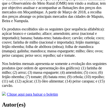
que o Observatório do Meio Rural (OMR) tem vindo a realizar, tem
por objectivo analisar e acompanhar as flutuações dos preços dos
mercados em Moçambique. A partir de Março de 2018, a recolha
dos preços abrange os principais mercados das cidades de Maputo,
Beira e Nampula.
Os produtos escolhidos são os seguintes (por sequência alfabética):
açúcar branco e castanho; alface; amendoim; arroz (nacional e
importado); banana; batata-reno; batata-doce; carvão; cebola; coco;
couve; farinha de milho (nacional e importada); feijão manteiga;
feijão nhemba; folha de abóbora (mboa); folha de mandioca
(matapa); galinha; mandioca; massa esparguete; milho; óleo; ovos;
peixe carapau; peixe seco; repolho; sal e tomate.
Nos boletins mensais apresenta-se somente a evolução dos seguintes
produtos (por ordem de apresentação dos gráficos): (1) farinha de
milho; (2) arroz; (3) massa espaguete; (4) amendoim; (5) coco; (6)
feijão nhemba; (7) tomate; (8) batata reno; (9) cebola; (10) repolho;
(11) sal; (12) açúcar; (13) óleo alimentar; (14) peixe carapau; e (15)
carvão.
Clique aqui para baixar o boletim
Autor(es)