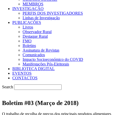
MEMBROS
INVESTIGAÇÃO
PERFIS DOS INVESTIGADORES
Linhas de Investigação
PUBLICAÇÕES
Livros
Observador Rural
Destaque Rural
FMO
Boletins
Assinatura de Revistas
Comunicados
Impacto Socioeconómico do COVID
Manifestações Pós-Eleitorais
BIBLIOTECA DIGITAL
EVENTOS
CONTACTOS
Search
Boletim #03 (Março de 2018)
O trabalho de recolha de preços dos principais produtos alimentares