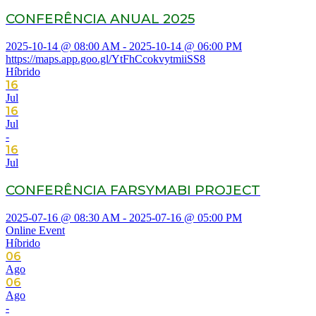
CONFERÊNCIA ANUAL 2025
2025-10-14 @ 08:00 AM - 2025-10-14 @ 06:00 PM
https://maps.app.goo.gl/YtFhCcokvytmiiSS8
Híbrido
16
Jul
16
Jul
-
16
Jul
CONFERÊNCIA FARSYMABI PROJECT
2025-07-16 @ 08:30 AM - 2025-07-16 @ 05:00 PM
Online Event
Híbrido
06
Ago
06
Ago
-