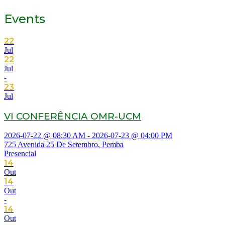
Events
22
Jul
22
Jul
-
23
Jul
VI CONFERÊNCIA OMR-UCM
2026-07-22 @ 08:30 AM - 2026-07-23 @ 04:00 PM
725 Avenida 25 De Setembro, Pemba
Presencial
14
Out
14
Out
-
14
Out