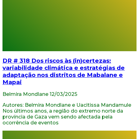
DR # 318 Dos riscos às (in)certezas:
variabilidade climática e estratégias de
adaptação nos distritos de Mabalane e
Mapai
Belmira Mondlane
12/03/2025
Autores: Belmira Mondlane e Uacitissa Mandamule
Nos últimos anos, a região do extremo norte da
província de Gaza vem sendo afectada pela
ocorrência de eventos