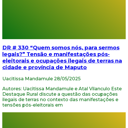
DR # 330 “Quem somos nós, para sermos
legais?” Tensão e manifestações pós-
eleitorais e ocupações ilegais de terras na
cidade e província de Maputo
Uacitissa Mandamule
28/05/2025
Autores: Uacitissa Mandamule e Atal Vilanculo Este
Destaque Rural discute a questão das ocupações
ilegais de terras no contexto das manifestações e
tensões pós-eleitorais em