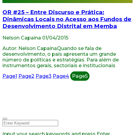
OR #25 – Entre Discurso e Prática:
Dinâmicas Locais no Acesso aos Fundos de
Desenvolvimento Distrital em Memba
Nelson Capaina
01/04/2015
Autor: Nelson CapainaQuando se fala de
desenvolvimento, o país apresenta um grande
número de políticas e estratégias. Para além de
instrumentos gerais, sectoriais e institucionais
Page
1
Page
2
Page
3
Page
4
Page
5
© 2026 Todos os direitos
reservados.
Facebook
Instagram
Linkedin
Youtube
Twitter
Input your search keywords and press Enter.