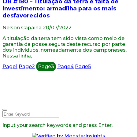
DR #180 – Titulação da terra e falta de
investimento: armadilha para os mais
desfavorecidos
Nelson Capaina
20/07/2022
A titulação da terra tem sido vista como meio de
garantia da posse segura deste recurso por parte
dos indivíduos, nomeadamente dos camponeses.
Nessa linha,
Page
1
Page
2
Page
3
Page
4
Page
5
© 2026 Todos os direitos
reservados.
Facebook
Instagram
Linkedin
Youtube
Twitter
Input your search keywords and press Enter.