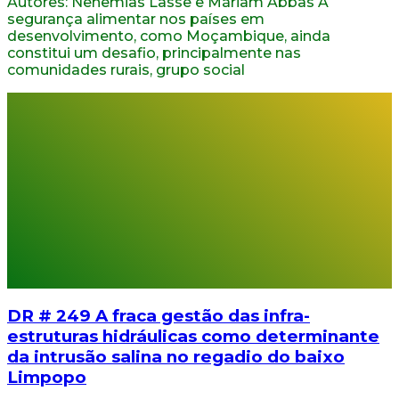
Autores: Nehemias Lasse e Máriam Abbas A
segurança alimentar nos países em
desenvolvimento, como Moçambique, ainda
constitui um desafio, principalmente nas
comunidades rurais, grupo social
DR # 249 A fraca gestão das infra-
estruturas hidráulicas como determinante
da intrusão salina no regadio do baixo
Limpopo