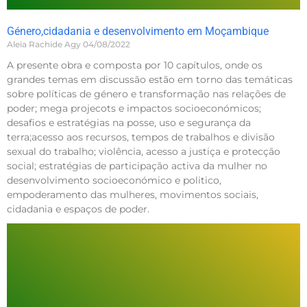
Género,cidadania e desenvolvimento em Moçambique
Aleia Rachide Agy
04/08/2022
A presente obra e composta por 10 capítulos, onde os
grandes temas em discussão estão em torno das temáticas
sobre políticas de género e transformação nas relações de
poder; mega projecots e impactos socioeconómicos;
desafios e estratégias na posse, uso e segurança da
terra;acesso aos recursos, tempos de trabalhos e divisão
sexual do trabalho; violência, acesso a justiça e protecção
social; estratégias de participação activa da mulher no
desenvolvimento socioeconómico e politico,
empoderamento das mulheres, movimentos sociais,
cidadania e espaços de poder.